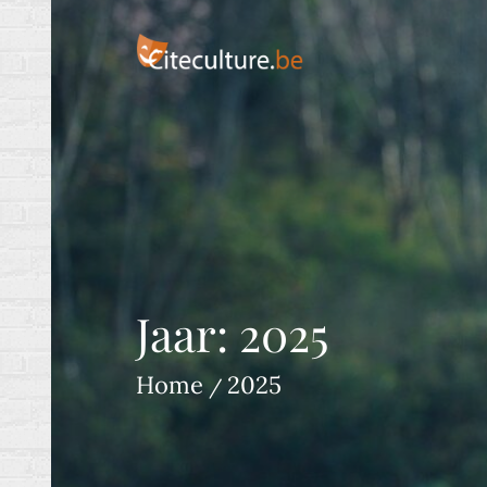
Skip
to
content
Interessante blogs volgens culture bea
Jaar:
2025
Home
2025