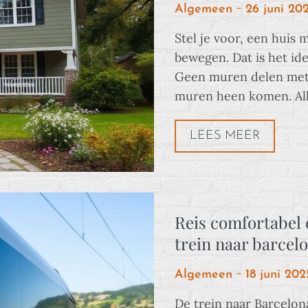
Posted
Algemeen
26 juni 20
on
Stel je voor, een huis 
bewegen. Dat is het id
Geen muren delen met 
muren heen komen. All
LEES MEER
Reis comfortabel 
trein naar barcel
Posted
Algemeen
18 juni 202
on
De trein naar Barcelona