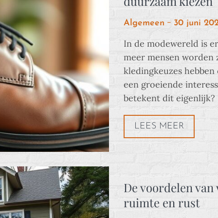
duurzaam kiezen
Posted
Algemeen
30 juni 20
on
In de modewereld is er
meer mensen worden z
kledingkeuzes hebben o
een groeiende interes
betekent dit eigenlijk
LEES MEER
De voordelen van 
ruimte en rust