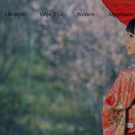
Lifestyle
Vrije Tijd
Wonen
Algemeen
st