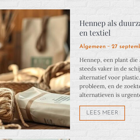
Hennep als duurza
en textiel
Posted
Algemeen
27 septem
on
Hennep, een plant die
steeds vaker in de sch
alternatief voor plastic
probleem, en de zoekto
alternatieven is urgen
LEES MEER