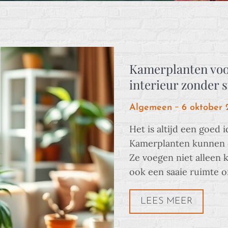
Kamerplanten voor
interieur zonder s
Posted
Algemeen
6 oktober 
on
Het is altijd een goed 
Kamerplanten kunnen e
Ze voegen niet alleen 
ook een saaie ruimte 
LEES MEER