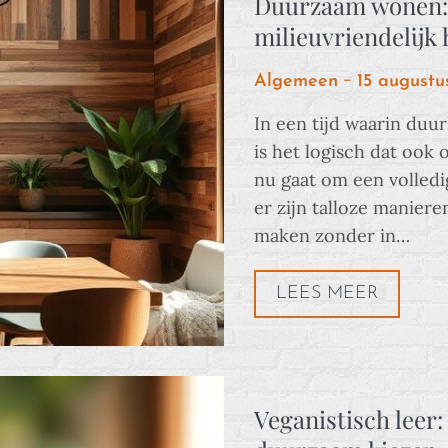
Duurzaam wonen: 
milieuvriendelijk 
Posted
Algemeen
15 augustu
on
In een tijd waarin duu
is het logisch dat ook 
nu gaat om een volledi
er zijn talloze maniere
maken zonder in…
LEES MEER
Veganistisch leer: 