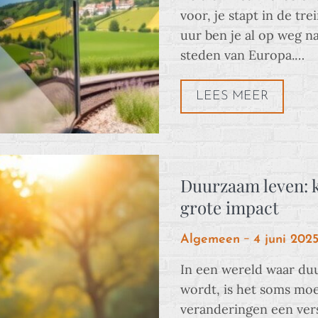
voor, je stapt in de tr
uur ben je al op weg n
steden van Europa.…
LEES MEER
Duurzaam leven: 
grote impact
Posted
Algemeen
4 juni 202
on
In een wereld waar du
wordt, is het soms moei
veranderingen een vers