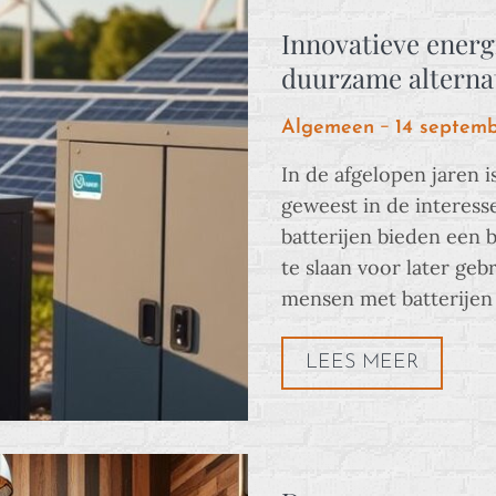
Innovatieve energ
duurzame alterna
Posted
Algemeen
14 septem
on
In de afgelopen jaren 
geweest in de interess
batterijen bieden een
te slaan voor later geb
mensen met batterije
LEES MEER