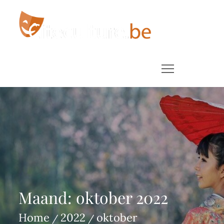
Skip
to
content
Interessante blogs volgens culture beast
Maand:
oktober 2022
Home
2022
oktober