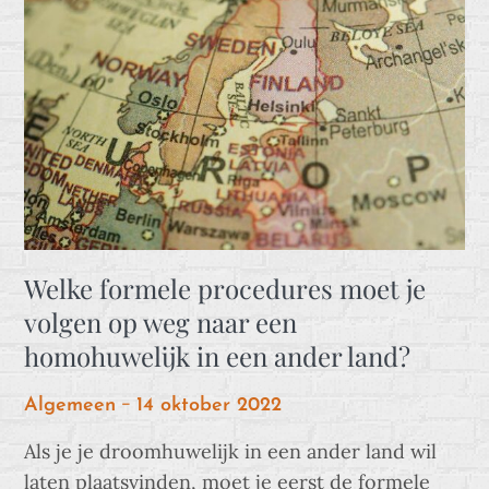
Welke formele procedures moet je
volgen op weg naar een
homohuwelijk in een ander land?
Posted
Algemeen
14 oktober 2022
on
Als je je droomhuwelijk in een ander land wil
laten plaatsvinden, moet je eerst de formele