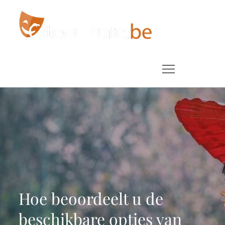
Skip
to
content
Interessante blogs volgens culture beast
Hoe beoordeelt u de
beschikbare opties van