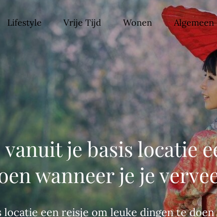
Lifestyle
Vrije Tijd
Wonen
Algemeen
st
 vanuit je basis locatie 
oen wanneer je je vervee
s locatie een reisje om leuke dingen te doen