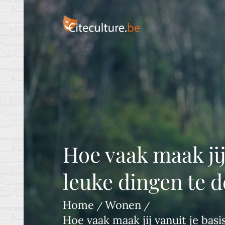
Skip
to
content
Interessante blogs volgens culture bea
Hoe vaak maak jij
leuke dingen te d
Home
Wonen
Hoe vaak maak jij vanuit je basi