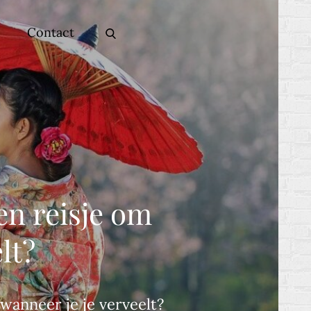
Contact
een reisje om
lt?
 wanneer je je verveelt?