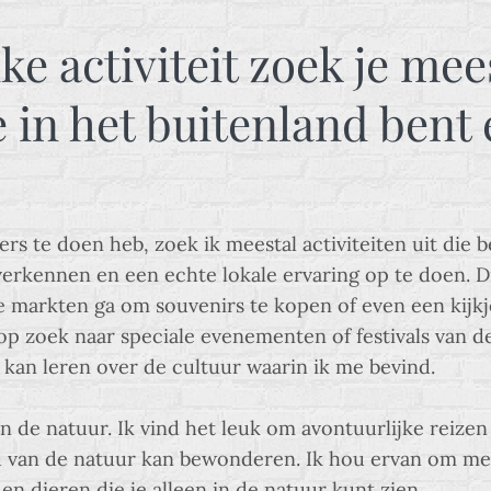
ke activiteit zoek je mee
 in het buitenland bent 
ders te doen heb, zoek ik meestal activiteiten uit die
verkennen en een echte lokale ervaring op te doen. Di
le markten ga om souvenirs te kopen of even een kijk
op zoek naar speciale evenementen of festivals van d
kan leren over de cultuur waarin ik me bevind.
 de natuur. Ik vind het leuk om avontuurlijke reize
 van de natuur kan bewonderen. Ik hou ervan om meze
en dieren die je alleen in de natuur kunt zien.