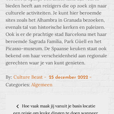
bieden heeft aan reizigers die op zoek zijn naar
culturele activiteiten. Je kunt hier beroemde
sites zoals het Alhambra in Granada bezoeken,
evenals tal van historische kerken en paleizen.
Ook is er de prachtige stad Barcelona met haar
beroemde Sagrada Família, Park Güell en het
Picasso-museum. De Spaanse keuken staat ook
bekend om haar verscheidenheid aan regionale
gerechten waar je van kunt genieten.
Posted
By:
Culture Beast
25 december 2022
on
Categories:
Algemeen
Bericht
Hoe vaak maak jij vanuit je basis locatie
een reisje om leuke dingen te doen wanneer