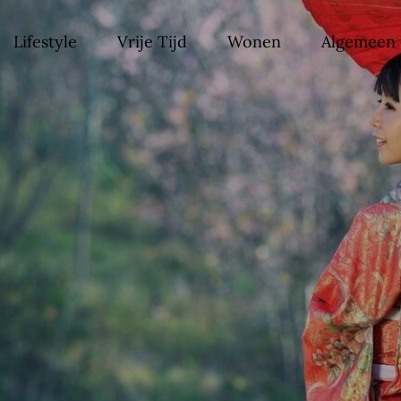
Lifestyle
Vrije Tijd
Wonen
Algemeen
st