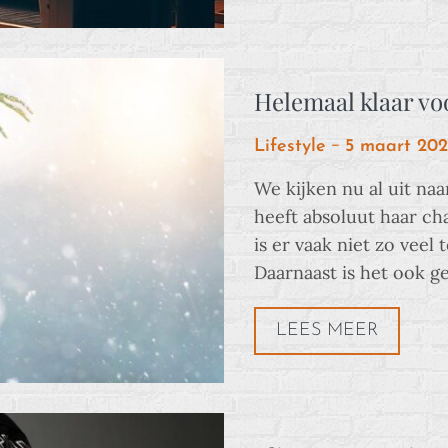
Helemaal klaar vo
Posted
Lifestyle
5 maart 202
on
We kijken nu al uit na
heeft absoluut haar c
is er vaak niet zo veel 
Daarnaast is het ook 
LEES MEER