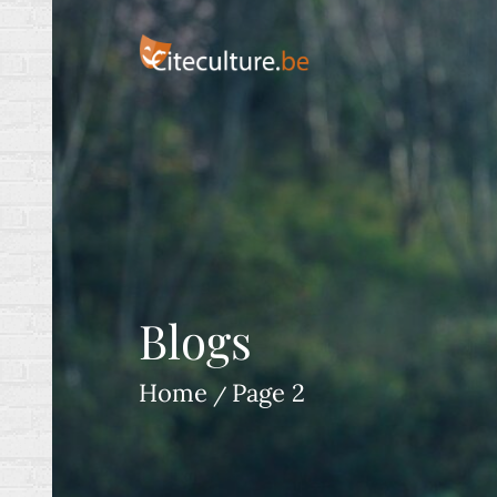
Skip
to
content
Interessante blogs volgens culture bea
Blogs
Home
Page 2