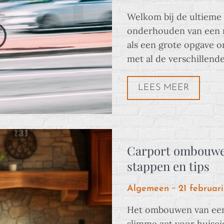
on
Welkom bij de ultieme 
onderhouden van een n
als een grote opgave o
met al de verschillend
LEES MEER
Carport ombouwen
stappen en tips
Posted
Algemeen
21 februar
on
Het ombouwen van een 
slimme zet voor huise