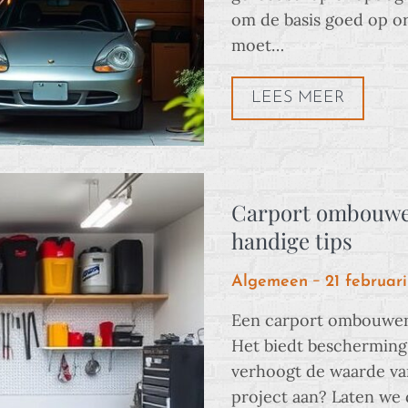
om de basis goed op or
moet…
LEES MEER
Carport ombouwen
handige tips
Posted
Algemeen
21 februar
on
Een carport ombouwen 
Het biedt bescherming 
verhoogt de waarde van
project aan? Laten we 