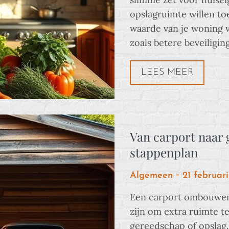
opslagruimte willen to
waarde van je woning v
zoals betere beveiligin
LEES MEER
Van carport naar 
stappenplan
Posted
Algemeen
21 februar
on
Een carport ombouwen
zijn om extra ruimte te
gereedschap of opslag. 