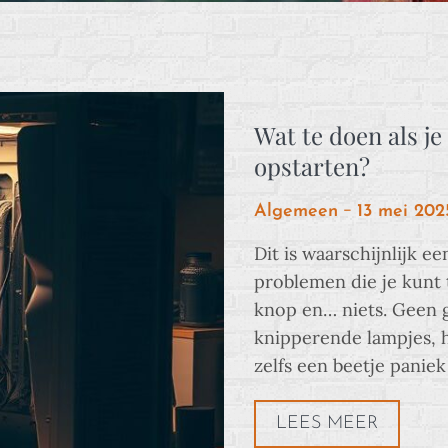
Wat te doen als j
opstarten?
Posted
Algemeen
13 mei 202
on
Dit is waarschijnlijk e
problemen die je kunt
knop en… niets. Geen 
knipperende lampjes, h
zelfs een beetje panie
LEES MEER