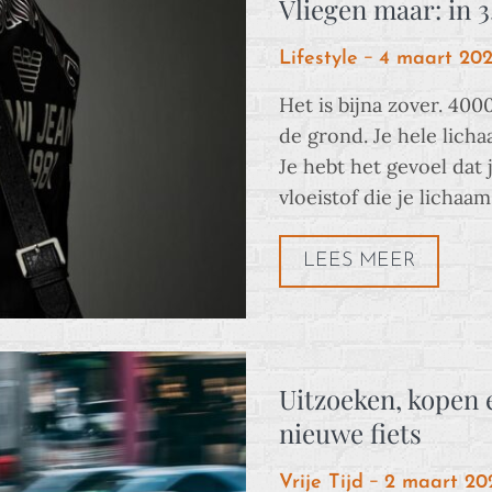
Vliegen maar: in 3
Posted
Lifestyle
4 maart 20
on
Het is bijna zover. 40
de grond. Je hele licha
Je hebt het gevoel dat
vloeistof die je lichaa
LEES MEER
Uitzoeken, kopen 
nieuwe fiets
Posted
Vrije Tijd
2 maart 20