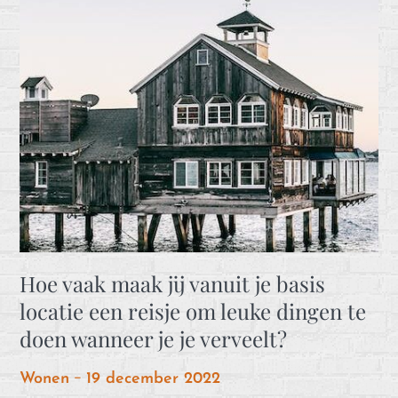
Hoe vaak maak jij vanuit je basis
locatie een reisje om leuke dingen te
doen wanneer je je verveelt?
Posted
Wonen
19 december 2022