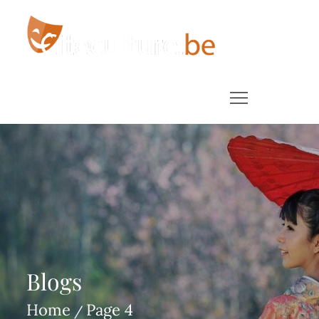
Skip
to
content
Interessante blogs volgens culture beast
Blogs
Home
Page 4