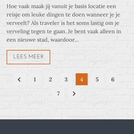
on
Hoe vaak maak jij vanuit je basis locatie een
reisje om leuke dingen te doen wanneer je je
verveelt? Als traveler is het soms lastig om je
verveling tegen te gaan. Je bent vaak alleen in
een nieuwe stad, waardoor…
LEES MEER
Berichten
1
2
3
4
5
6
paginering
7