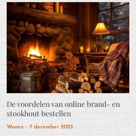
De voordelen van online brand- en
stookhout bestellen
Posted
Wonen
7 december 2023
on